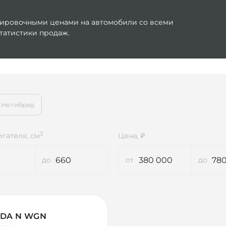
ентировочными ценами на автомобили со всеми
татистики продаж.
Не гибрид
3
гателя, см
Цена, ₽
DA N WGN