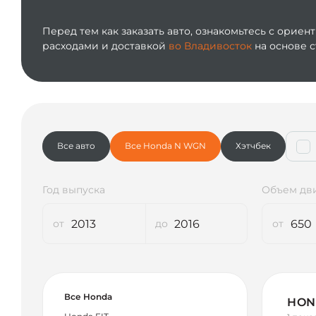
Перед тем как заказать авто, ознакомьтесь с ори
расходами и доставкой
во Владивосток
на основе с
Все авто
Все Honda N WGN
Хэтчбек
Год выпуска
Объем дви
Все Honda
HON