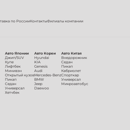
тавка по России
Контакты
Филиалы компании
Авто Японии
Авто Кореи
Авто Китая
Джип/SUV
Hyundai
Внедорожник
Купе
KIA
Седан
Лифтбек
Genesis
Пикап
Минивэн
Audi
Кабриолет
Открытый кузов
Mercedes-Benz
Спорткар
Пикап
BMW
Универсал
Седан
Jeep
Микроавтобус
Универсал
Daewoo
Хетчбек