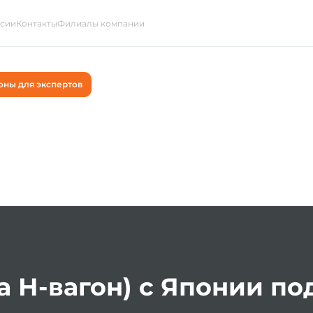
ссии
Контакты
Филиалы компании
оны для экспертов
а Н-вагон) с Японии п