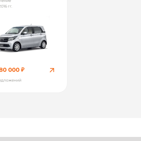
оление
2016 гг.
80 000 ₽
редложений