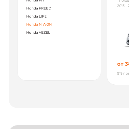
Honda FIT
1 пок
2013 - 
Honda FREED
Honda LIFE
Honda N WGN
Honda VEZEL
от 3
919 п