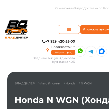
О компании
Видео
Доставка по Ро
Японские аукци
+7 929 420-55-00
Владивосток
Выбрать город
Владивосток, ул. Адмирала
Кузнецова 40Б
ВЛАДДИЛЕР
Авто Японии
Honda
N WGN
Honda N WGN (Хонд