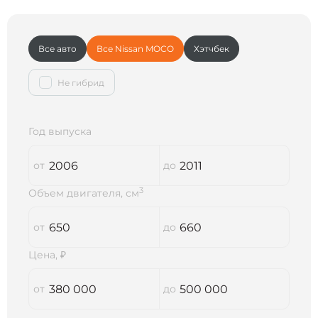
Все авто
Все Nissan MOCO
Хэтчбек
Не гибрид
Год выпуска
3
Объем двигателя, см
Цена, ₽