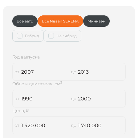
Все авто
Все Nissan SERENA
Минивэн
Гибрид
Не гибрид
Год выпуска
3
Объем двигателя, см
Цена, ₽