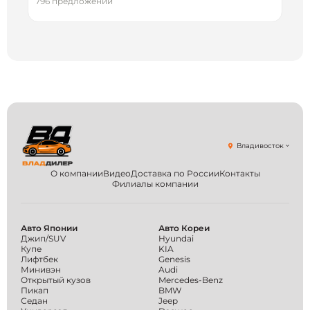
796 предложений
Владивосток
О компании
Видео
Доставка по России
Контакты
Филиалы компании
Авто Японии
Авто Кореи
Джип/SUV
Hyundai
Купе
KIA
Лифтбек
Genesis
Минивэн
Audi
Открытый кузов
Mercedes-Benz
Пикап
BMW
Седан
Jeep