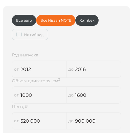
Все авто
Все Nissan NOTE
Хэтчбек
Не гибрид
Год выпуска
3
Объем двигателя, см
Цена, ₽