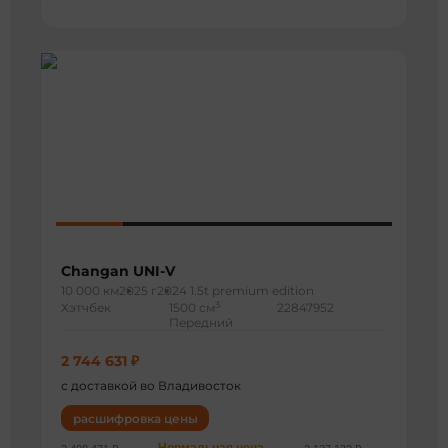
Changan UNI-V
10 000 км
2025 г
2024 1.5t premium edition
3
Хэтчбек
1500 см
22847952
Передний
2 744 631 ₽
с доставкой во Владивосток
расшифровка цены