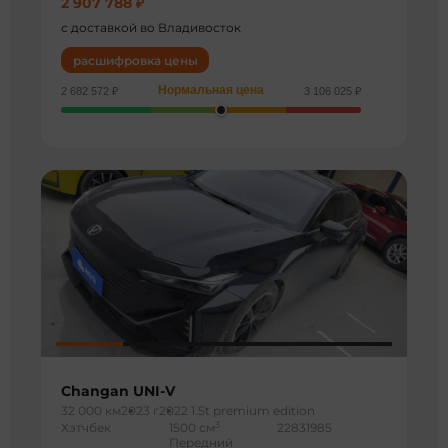
2 907 788 ₽
с доставкой во Владивосток
расшифровка цены
Нормальная цена
2 682 572 ₽
3 106 025 ₽
Changan UNI-V
32 000 км
2023 г
2022 1.5t premium edition
3
Хэтчбек
1500 см
22831985
Передний