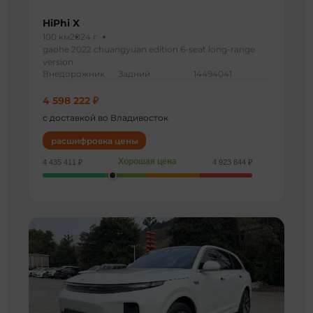
HiPhi X
100 км
2024 г
gaohe 2022 chuangyuan edition 6-seat long-range
version
Внедорожник
Задний
14494041
4 598 222 ₽
с доставкой во Владивосток
расшифровка цены
Хорошая цена
4 435 411 ₽
4 923 844 ₽