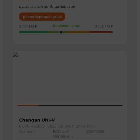
с доставкой во Владивосток
расшифровка цены
Хорошая цена
2 788 142 ₽
3 151 772 ₽
Changan UNI-V
6 000 км
2023 г
2022 1.5t premium edition
3
Хэтчбек
1500 см
22947388
Передний