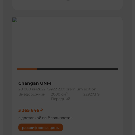
Changan UNI-T
20 000 км
2022 г
2022 2.0t premium edition
3
Внедорожник
2000 см
22927319
Передний
3 365 646 ₽
с доставкой во Владивосток
расшифровка цены