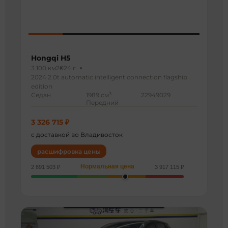
Hongqi H5
3 100 км
2024 г
2024 2.0t automatic intelligent connection flagship
edition
3
Седан
1989 см
22949029
Передний
3 326 715 ₽
с доставкой во Владивосток
расшифровка цены
Нормальная цена
2 891 503 ₽
3 917 115 ₽