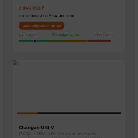
2 846 792 ₽
с доставкой во Владивосток
расшифровка цены
Отличная цена
2 752 952 ₽
3 292 532 ₽
Changan UNI-V
17 000 км
2024 г
2024 1.5t premium model
3