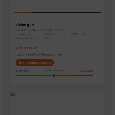
Lixiang L7
74 000 км
2023 г
2023 pro version
3
Li Ideal L7
1500 см
20174499
Внедорожник
4WD
6 799 280 ₽
с доставкой во Владивосток
расшифровка цены
Хорошая цена
6 180 600 ₽
7 421 218 ₽