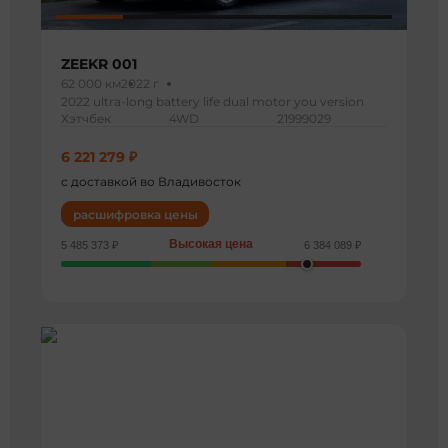
ZEEKR 001
62 000 км
2022 г
2022 ultra-long battery life dual motor you version
Хэтчбек
4WD
21999029
6 221 279 ₽
с доставкой во Владивосток
расшифровка цены
Высокая цена
5 485 373 ₽
6 384 089 ₽