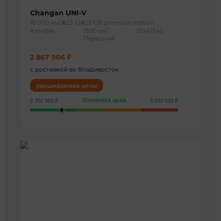
Changan UNI-V
18 000 км
2023 г
2022 1.5t premium edition
3
Хэтчбек
1500 см
21347545
Передний
2 867 906 ₽
с доставкой во Владивосток
расшифровка цены
Отличная цена
2 752 952 ₽
3 292 532 ₽