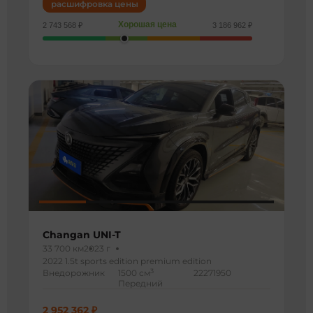
расшифровка цены
Хорошая цена
2 743 568 ₽
3 186 962 ₽
Changan UNI-T
33 700 км
2023 г
2022 1.5t sports edition premium edition
3
Внедорожник
1500 см
22271950
Передний
2 952 362 ₽