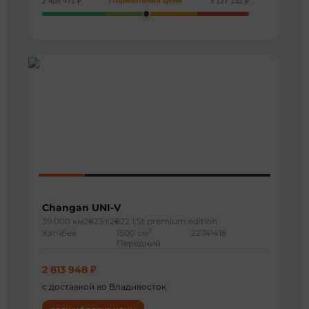
Нормальная цена
2 408 471 ₽
3 127 132 ₽
Changan UNI-V
39 000 км
2023 г
2022 1.5t premium edition
3
Хэтчбек
1500 см
22741418
Передний
2 813 948 ₽
с доставкой во Владивосток