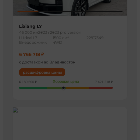
Lixiang L7
46 000 км
2023 г
2023 pro version
3
Li Ideal L7
1500 см
22917549
Внедорожник
4WD
6 766 718 ₽
с доставкой во Владивосток
расшифровка цены
Хорошая цена
6 180 600 ₽
7 421 218 ₽