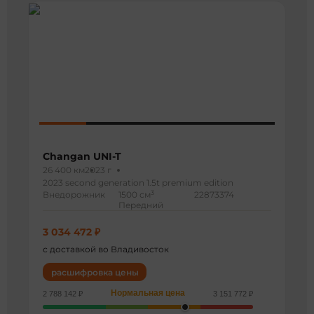
Changan UNI-T
26 400 км
2023 г
2023 second generation 1.5t premium edition
3
Внедорожник
1500 см
22873374
Передний
3 034 472 ₽
с доставкой во Владивосток
расшифровка цены
Нормальная цена
2 788 142 ₽
3 151 772 ₽