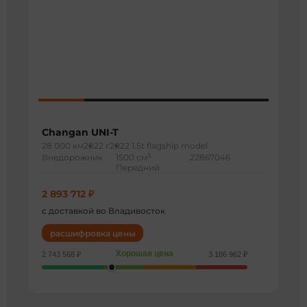
Changan UNI-T
28 000 км
2022 г
2022 1.5t flagship model
3
Внедорожник
1500 см
22867046
Передний
2 893 712 ₽
с доставкой во Владивосток
расшифровка цены
Хорошая цена
2 743 568 ₽
3 186 962 ₽