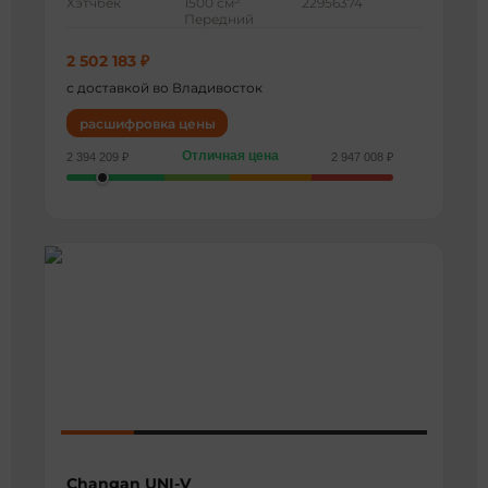
Хэтчбек
1500 см
22956374
Передний
2 502 183 ₽
с доставкой во Владивосток
расшифровка цены
Отличная цена
2 394 209 ₽
2 947 008 ₽
Changan UNI-V