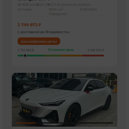
56 800 км
2023 г
2022 1.5t premium edition
3
Хэтчбек
1500 см
22954004
Передний
2 799 872 ₽
с доставкой во Владивосток
расшифровка цены
Отличная цена
2 752 952 ₽
3 292 532 ₽