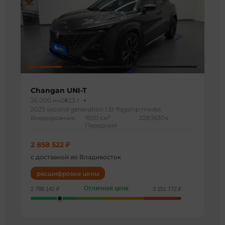
Changan UNI-T
26 000 км
2023 г
2023 second generation 1.5t flagship model
3
Внедорожник
1500 см
22836304
Передний
2 858 522 ₽
с доставкой во Владивосток
расшифровка цены
Отличная цена
2 788 142 ₽
3 151 772 ₽