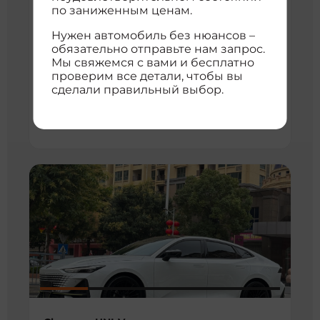
3
Хэтчбек
1500 см
22858356
по заниженным ценам.
Передний
Нужен автомобиль без нюансов –
2 724 050 ₽
обязательно отправьте нам запрос.
Мы свяжемся с вами и бесплатно
с доставкой во Владивосток
проверим все детали, чтобы вы
расшифровка цены
сделали правильный выбор.
Нормальная цена
2 394 209 ₽
2 947 008 ₽