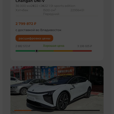
Changan UNI-V
36 000 км
2022 г
2022 1.5t sports edition
3
Хэтчбек
1500 см
22936451
Передний
2 799 872 ₽
с доставкой во Владивосток
расшифровка цены
Хорошая цена
2 682 572 ₽
3 106 025 ₽