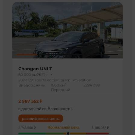
Changan UNI-T
60 000 км
2022 г
2022 1.5t sports edition premium edition
3
Внедорожник
1500 см
22941399
Передний
2 987 552 ₽
с доставкой во Владивосток
расшифровка цены
Нормальная цена
2 743 568 ₽
3 186 962 ₽