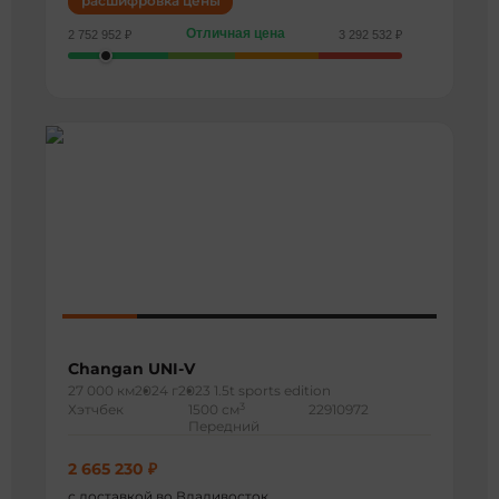
расшифровка цены
Отличная цена
2 752 952 ₽
3 292 532 ₽
Changan UNI-V
27 000 км
2024 г
2023 1.5t sports edition
3
Хэтчбек
1500 см
22910972
Передний
2 665 230 ₽
с доставкой во Владивосток