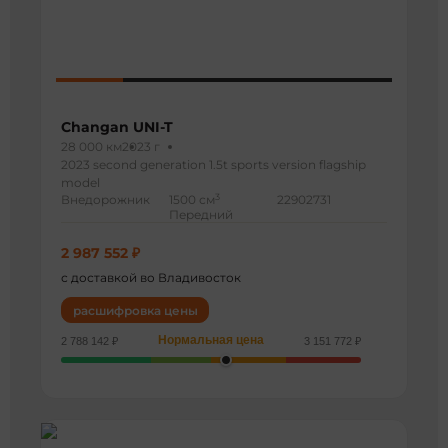
Changan UNI-T
28 000 км
2023 г
2023 second generation 1.5t sports version flagship
model
3
Внедорожник
1500 см
22902731
Передний
2 987 552 ₽
с доставкой во Владивосток
расшифровка цены
Нормальная цена
2 788 142 ₽
3 151 772 ₽