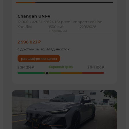
Changan UNI-V
12 000 км
2024 г
2024 1.5t premium sports edition
3
Хэтчбек
1500 см
22939028
Передний
2 596 023 ₽
с доставкой во Владивосток
расшифровка цены
Хорошая цена
2 394 209 ₽
2 947 008 ₽