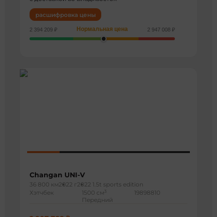
расшифровка цены
Нормальная цена
2 394 209 ₽
2 947 008 ₽
Changan UNI-V
36 800 км
2022 г
2022 1.5t sports edition
3
Хэтчбек
1500 см
19898810
Передний