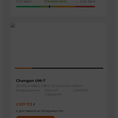
Хорошая цена
3 177 966 ₽
3 621 360 ₽
Changan UNI-T
30 000 км
2022 г
2022 1.5t premium edition
3
Внедорожник
1500 см
22936083
Передний
2 917 172 ₽
с доставкой во Владивосток