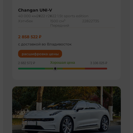
Changan UNI-V
40 000 км
2022 г
2022 1.5t sports edition
3
Хэтчбек
1500 см
22822735
Передний
2 858 522 ₽
с доставкой во Владивосток
расшифровка цены
Хорошая цена
2 682 572 ₽
3 106 025 ₽