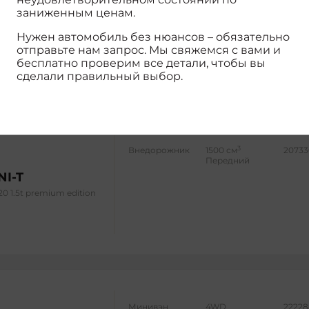
Передний
заниженным ценам.
NI-T
Нужен автомобиль без нюансов – обязательно
 edition
отправьте нам запрос. Мы свяжемся с вами и
бесплатно проверим все детали, чтобы вы
сделали правильный выбор.
3
Внедорожник
1500 см
20733
Передний
NI-T
20 1.5t premium edition
Минивэн
4WD
22228