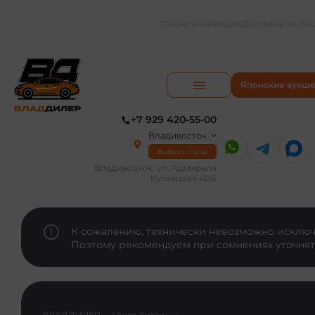
О компании
Видео
Доставка по Ро
Японские аукци
+7 929 420-55-00
Владивосток
Выбрать город
Владивосток, ул. Адмирала
Кузнецова 40Б
К сожалению, технически невозможно исключи
Поэтому рекомендуем при сомнениях уточнят
ВЛАДДИЛЕР
Авто Китая