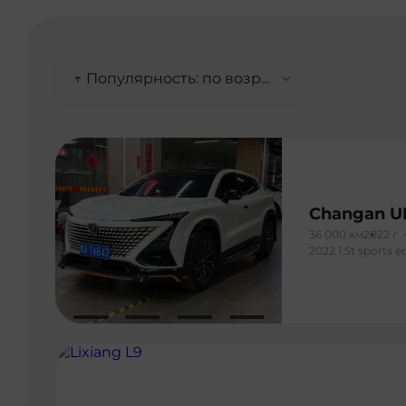
↑ Популярность: по возрастанию
Changan U
36 000 км
2022 г
2022 1.5t sports 