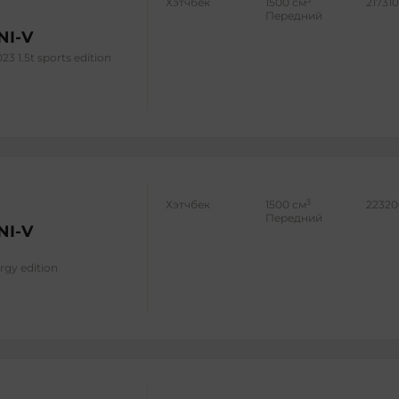
Хэтчбек
1500 см
217310
Передний
NI-V
23 1.5t sports edition
3
Хэтчбек
1500 см
22320
Передний
NI-V
rgy edition