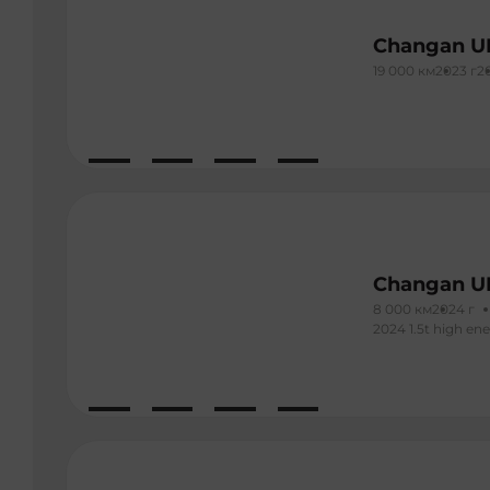
Changan U
19 000 км
2023 г
20
Changan U
8 000 км
2024 г
2024 1.5t high ene