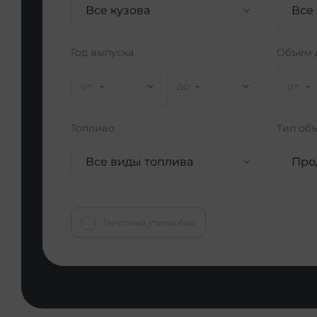
Все кузова
Все
Год выпуска
Объем 
-
-
-
Топливо
Тип об
Все виды топлива
Про
Льготный утильсбор