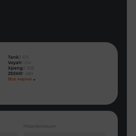
Tank
3 615
Voyah
1 214
Xpeng
2 306
ZEEKR
1 480
Все марки
Модификация