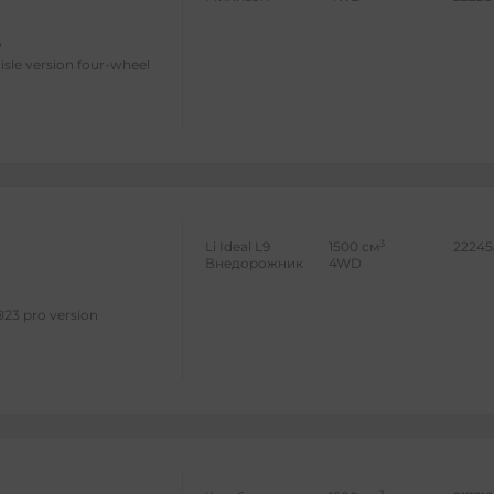
isle version four-wheel
3
Li Ideal L9
1500 см
22245
Внедорожник
4WD
023 pro version
3