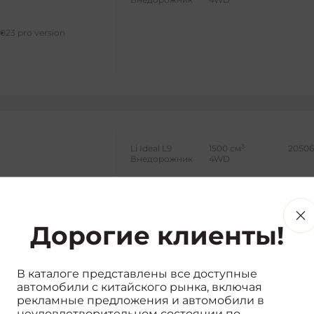
023 pro version
3
Li Ideal L9
1500 см
20506
Внедорожник
4WD
024 ultra edition
Дорогие клиенты!
В каталоге представлены все доступные
автомобили с китайского рынка, включая
рекламные предложения и автомобили в
3
Внедорожник
1500 см
20767
неудовлетворительном состоянии по