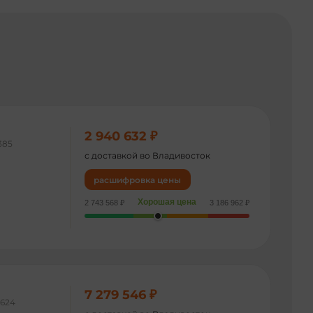
2 940 632 ₽
385
с доставкой во Владивосток
расшифровка цены
Хорошая цена
2 743 568 ₽
3 186 962 ₽
7 279 546 ₽
624