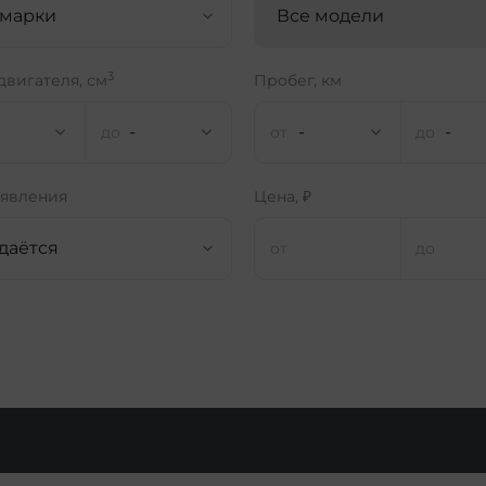
 марки
Все модели
3
двигателя, см
Пробег, км
-
-
-
ъявления
Цена, ₽
даётся