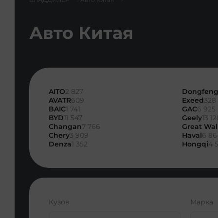
Авто Китая
AITO
2 827
Dongfen
AVATR
609
Exeed
328
BAIC
1 741
GAC
6 925
BYD
11 547
Geely
13 12
Changan
7 766
Great Wal
Chery
3 909
Haval
6 86
Denza
1 352
Hongqi
4 
Кузов
Марка