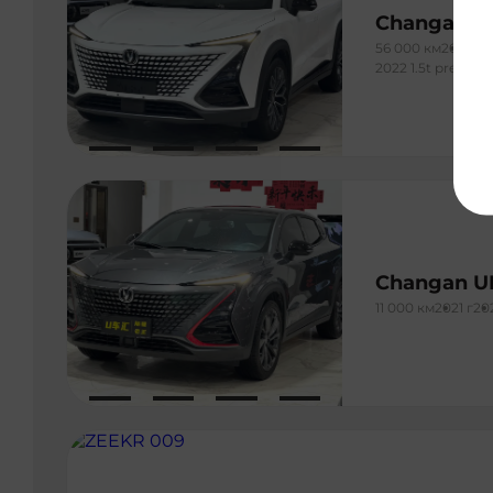
Changan U
56 000 км
2022 г
2022 1.5t premium
Changan U
11 000 км
2021 г
20