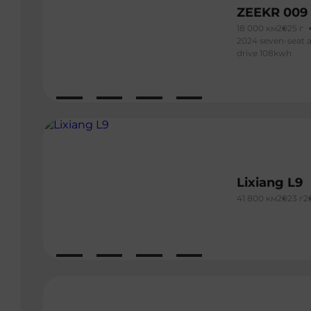
ZEEKR 009
18 000 км
2025 г
2024 seven-seat a
drive 108kwh
Lixiang L9
41 800 км
2023 г
2