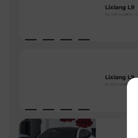
Lixiang L9
54 000 км
2024 г
2
Lixiang L9
10 000 км
2025 г
2