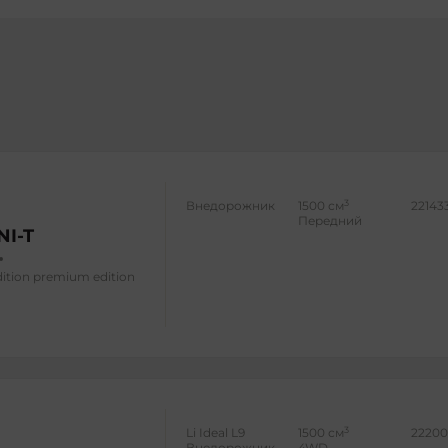
3
Внедорожник
1500 см
22143
Передний
NI-T
edition premium edition
3
Li Ideal L9
1500 см
22200
Внедорожник
4WD